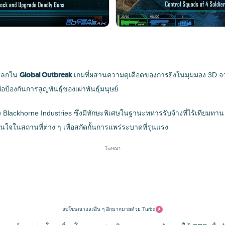
Global Outbreak
วโลกใน
เกมที่ผสานความดุเดือดของการยิงในมุมมอง 3D จาก
่อป้องกันการสูญพันธุ์ของเผ่าพันธุ์มนุษย์
ทแห่ง Blackhorne Industries ซึ่งมีทักษะพิเศษในฐานะทหารรับจ้างที่ไร้เทีย
นใจในสถานที่ต่าง ๆ เพื่อสกัดกั้นการแพร่ระบาดที่รุนแรง
โฆษณา
ลบโฆษณาและอื่น ๆ อีกมากมายด้วย Turbo