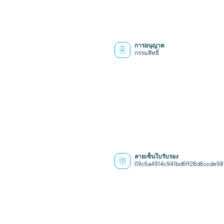
การอนุญาต
กรรมสิทธิ์
ลายเซ็นใบรับรอง
09c6a4914c941bd6ff28d6ccde98