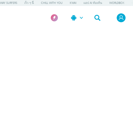
WAY SURFERS
เร็ว ๆ นี้
CHILL WITH YOU
KWAI
แอป AI ท้องถิ่น
WORLDBOX