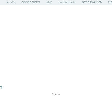
แอป VPN
GOOGLE SHEETS
WINK
แอปโอเพ่นซอร์ซ
BATTLE ROYALE GD
SUB
ขา
โฆษณา