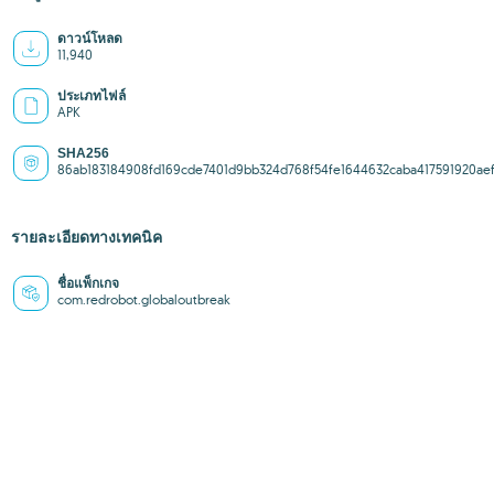
ดาวน์โหลด
11,940
ประเภทไฟล์
APK
SHA256
86ab183184908fd169cde7401d9bb324d768f54fe1644632caba417591920ae
รายละเอียดทางเทคนิค
ชื่อแพ็กเกจ
com.redrobot.globaloutbreak